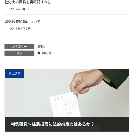
社労士の責務を再確認すべし
2017年3月17日
処遇改善加算について
2017年1月7日
雑記
カテゴリー
雑記録
タグ
前の記事
判例研究～住民投票に法的拘束力はあるか？