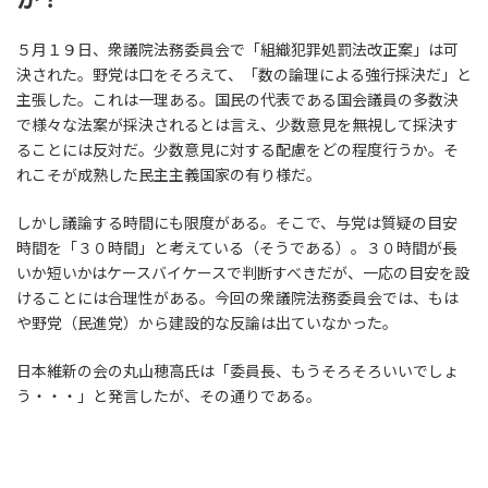
５月１９日、衆議院法務委員会で「組織犯罪処罰法改正案」は可
決された。野党は口をそろえて、「数の論理による強行採決だ」と
主張した。これは一理ある。国民の代表である国会議員の多数決
で様々な法案が採決されるとは言え、少数意見を無視して採決す
ることには反対だ。少数意見に対する配慮をどの程度行うか。そ
れこそが成熟した民主主義国家の有り様だ。
しかし議論する時間にも限度がある。そこで、与党は質疑の目安
時間を「３０時間」と考えている（そうである）。３０時間が長
いか短いかはケースバイケースで判断すべきだが、一応の目安を設
けることには合理性がある。今回の衆議院法務委員会では、もは
や野党（民進党）から建設的な反論は出ていなかった。
日本維新の会の丸山穂高氏は「委員長、もうそろそろいいでしょ
う・・・」と発言したが、その通りである。