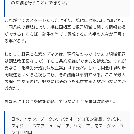
の締結を行うことができない。
これが全てのスタートだったはずだ。私は国際犯罪には疎いが、
「同条約の締結により、締結国相互に犯罪組織に関する情報交換
ができる」ならば、諸手を挙げて賛成する。大半の人々が同意す
る事だろう。
しかし、野党と左派メディアは、現行法のみで（つまり組織犯罪
処罰法改正案なしで）ＴＯＣ条約締結ができると訴えた。それが
真なら「組織犯罪処罰法改正案」は不要だ。しかし国会中継や新
聞報道をいくら注視しても、その議論は不調である。ここが最大
の論点であるのに、野党にはその点を追求する人材がいないのが
残念だ。
ちなみにＴＯＣ条約を締結していない１１か国は次の通り。
日本、イラン、ブータン、パラオ、ソロモン諸島、ツバル、
フィジー、パプアニューギニア、ソマリア、南スーダン、コ
ンゴ共和国