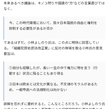
本来あるべき議論は、キノコ狩りや国連の"方"などの言葉遊びでは
なく、
今、この時代環境において、我々日本国民の自由と権利を
抑制する必要性があるか否か
であるはずだ。小林よしのり氏は、この点に明快に回答してい
る。「組織犯罪処罰法改正案」に反対の隊場を取る小林氏の意見
要旨は、
①自分も経験したが、長い一生の中で権力に物を言う（行
動する）状況に陥ることもあり得る
②日本は欧米とは文化が異なる。不文律のモラルがあるた
め、一般市民への法規制化は向かない
誤解を恐れずに要約すると、こんなところだろう。小林よしのり氏