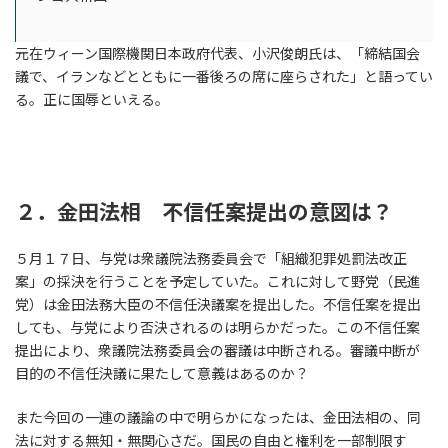
元在ウィーン国際機関日本政府代表、小沢俊朗氏は、「締結国会
議で、イランなどとともに一番後ろの席に座らされた」と語ってい
る。正に国辱といえる。
２．金田法相 不信任案提出の意図は？
５月１７日、与党は衆議院法務委員会で「組織犯罪処罰法改正
案」の採決を行うことを予定していた。これに対して野党（民進
党）は金田法務大臣の不信任決議案を提出した。不信任案を提出
しても、与党により否決されるのは明らかだった。この不信任案
提出により、衆議院法務委員会の審議は中断される。審議中断が
目的の不信任決議に果たして意義はあるのか？
また今回の一連の議論の中で明らかになったは、金田法相の、同
法に対する無知・無関心さだ。国民の自由と権利を一部制限す