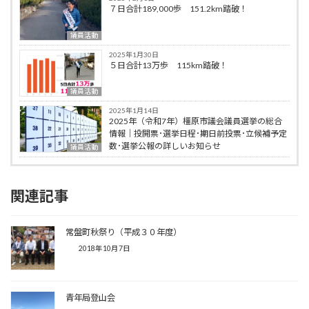
７日合計189,000歩 151.2km踏破！
議員活動
2025年1月30日
５日合計13万歩 115km踏破！
議員活動
2025年1月14日
2025年（令和7年）橿原市議会議員選挙の総合
情報｜投開票･選挙日程･期日前投票･立候補予定
数･選挙公報の詳しいお知らせ
議員活動
関連記事
常盤町秋祭り（平成３０年度）
2018年10月7日
青年局登山会