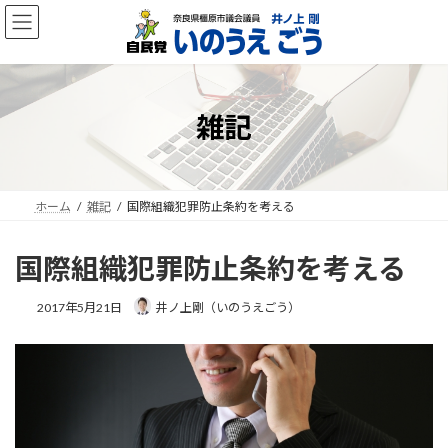
コ
ナ
ン
ビ
テ
ゲ
ン
ー
ツ
シ
へ
ョ
雑記
ス
ン
キ
に
ッ
移
プ
動
ホーム
雑記
国際組織犯罪防止条約を考える
国際組織犯罪防止条約を考える
2017年5月21日
井ノ上剛（いのうえごう）