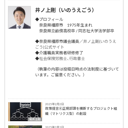
井ノ上剛（いのうえごう）
◆プロフィール
奈良県橿原市 1975年生まれ
奈良県立畝傍高校卒 / 同志社大学法学部卒
◆奈良県橿原市議会議員／
井ノ上剛(いのうえ
ごう)公式サイト
◆介護職員実務者研修修了
◆
社会保険労務士､行政書士
（執筆の内容は投稿日時点の法制度に基づいて
います。ご留意ください。）
2025年2月2日
政策提言④正規部課を横断するプロジェクト組
織（マトリクス型）の創設
議員活動
2025年2月1日