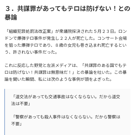
３．共謀罪があってもテロは防げない！との
暴論
「組織犯罪処罰法改正案」が衆議院採決された５月２３日。ロン
ドンで爆弾テロ事件が発生し２２人が死亡した。コンサート会場
を狙った爆弾テロであり、８歳の女児も巻き込まれ死亡するとい
う、許されない事件だった。
これに反応した野党と左派メディアは、「共謀罪のある国でもテ
ロは防げない！共謀罪は無意味だ！」との暴論を吐いた。この暴
論を聞いた瞬間、私には次のような事例が頭をよぎった。
「道交法があっても交通事故はなくならない。だから道交
法は不要」
「警察があっても殺人事件はなくならない。だから警察は
不要」