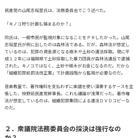
民進党の山尾志桜里氏は、法務委員会でこう述べた。
「キノコ狩り計画も捕まるのか？」
同氏は、一般市民が監視対象になることをＰＲしたかった。山尾
志桜里氏が例に出したのは森林法である。だが、森林法が想定し
ているのは、犯罪の資金源となる樹木や土砂の違法採取。現に平
成１２年には福岡県で土砂採取した暴力団員が森林法違反で逮捕
された。キノコではなく、土砂や樹木がお金になるのだ。だから
「組織犯罪処罰法改正案」で計画段階から監視が必要なのだ。
音楽教室で、著作権料を支払わずに楽譜を使い演奏するケースを主
張した、枝野前民進党幹事長。これも議論が浅薄だった。著作権
法が想定しているのは、組織犯罪集団による違法ＤＶＤコピーな
のだ。
２．衆議院法務委員会の採決は強行なの
か？