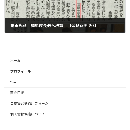
亀田忠彦 橿原市長選へ決意 【奈良新聞 9/5】
2019年9月5日
ホーム
プロフィール
YouTube
奮闘日記
ご支援者登録用フォーム
個人情報保護について