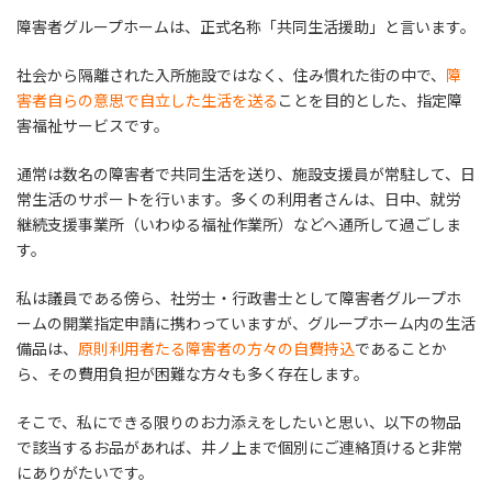
障害者グループホームは、正式名称「共同生活援助」と言います。
社会から隔離された入所施設ではなく、住み慣れた街の中で、
障
害者自らの意思で自立した生活を送る
ことを目的とした、指定障
害福祉サービスです。
通常は数名の障害者で共同生活を送り、施設支援員が常駐して、日
常生活のサポートを行います。多くの利用者さんは、日中、就労
継続支援事業所（いわゆる福祉作業所）などへ通所して過ごしま
す。
私は議員である傍ら、社労士・行政書士として障害者グループホ
ームの開業指定申請に携わっていますが、グループホーム内の生活
備品は、
原則利用者たる障害者の方々の自費持込
であることか
ら、その費用負担が困難な方々も多く存在します。
そこで、私にできる限りのお力添えをしたいと思い、以下の物品
で該当するお品があれば、井ノ上まで個別にご連絡頂けると非常
にありがたいです。