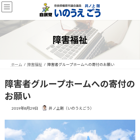
コ
ナ
ン
ビ
テ
ゲ
ン
ー
ツ
シ
へ
ョ
障害福祉
ス
ン
キ
に
ッ
移
プ
動
ホーム
障害福祉
障害者グループホームへの寄付のお願い
障害者グループホームへの寄付の
お願い
2019年8月29日
井ノ上剛（いのうえごう）