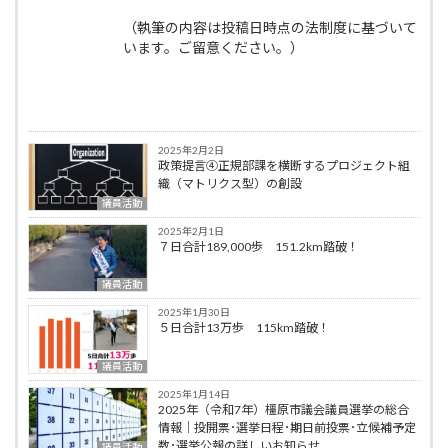
（執筆の内容は投稿日時点の法制度に基づいて
います。ご留意ください。）
2025年2月2日
政策提言④正規部課を横断するプロジェクト組
織（マトリクス型）の創設
議員活動
2025年2月1日
７日合計189,000歩 151.2km踏破！
議員活動
2025年1月30日
５日合計13万歩 115km踏破！
議員活動
2025年1月14日
2025年（令和7年）橿原市議会議員選挙の総合
情報｜投開票･選挙日程･期日前投票･立候補予定
数･選挙公報の詳しいお知らせ
議員活動