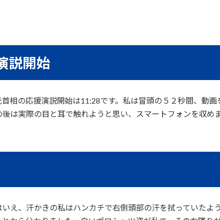
援演説開始
首相の応援演説開始は11:28です。私は冒頭の５２秒間、動
の後は実際の目と耳で触れようと思い、スマートフォンを収め
はいえ、汗かきの私はハンカチで右側頭部の汗を拭っていたよ