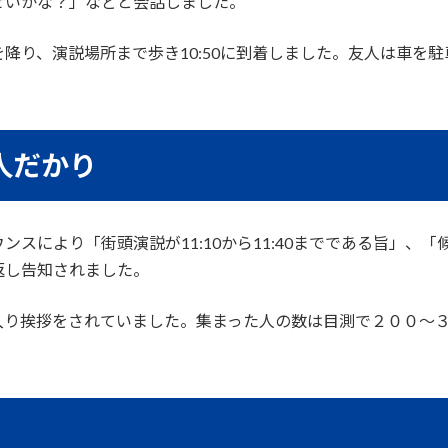
せいかな？」などと会話しました。
り、演説場所まで歩き10:50に到着しました。友人は車を駐車
つ人だかり
スにより「街頭演説が11:10から11:40までである旨」、
返し告知されました。
入り挨拶をされていました。集まった人の数は目測で２００～