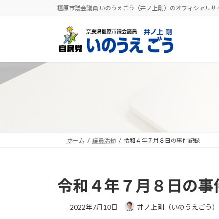
コ
ナ
橿原市議会議員 いのうえごう（井ノ上剛）のオフィシャルサ
ン
ビ
テ
ゲ
ン
ー
ツ
シ
へ
ョ
ス
ン
キ
に
ッ
移
プ
動
ホーム
議員活動
令和４年７月８日の事件記録
令和４年７月８日の事
2022年7月10日
井ノ上剛（いのうえごう