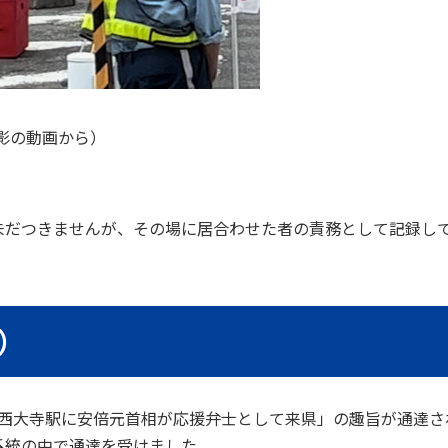
撮影の動画から）
未だつきませんが、その場に居合わせた者の責務として記録し
）
大和西大寺駅に安倍元首相が応援弁士として来県」の趣旨が通達
系統の中で通達を受けました。