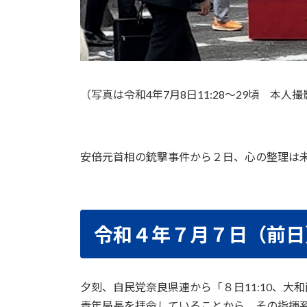
（写真は令和4年7月8日11:28～29頃 本人
安倍元首相の銃撃事件から２日、心の整理は
令和４年７月７日（前日
夕刻、自民党奈良県連から「８日11:10、
青年局長を拝命していることから、その指揮