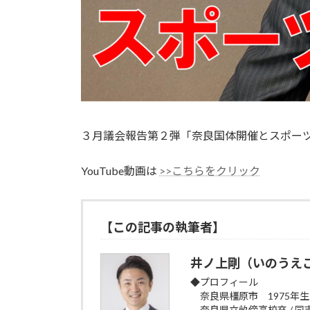
３月議会報告第２弾「奈良国体開催とスポー
YouTube動画は
>>こちらをクリック
【この記事の執筆者】
井ノ上剛（いのうえ
◆プロフィール
奈良県橿原市 1975年
奈良県立畝傍高校卒 / 同