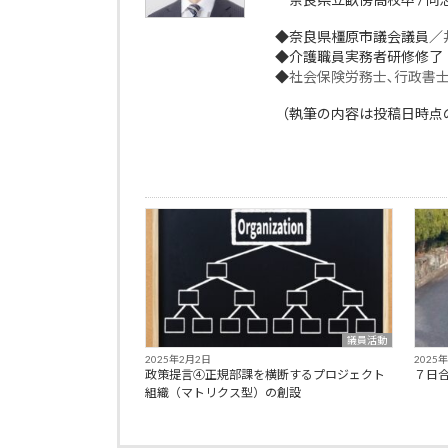
◆奈良県橿原市議会議員／
◆介護職員実務者研修修了
◆
社会保険労務士､行政書
（執筆の内容は投稿日時点
議員活動
2025年2月2日
2025
政策提言④正規部課を横断するプロジェクト
７日合
組織（マトリクス型）の創設