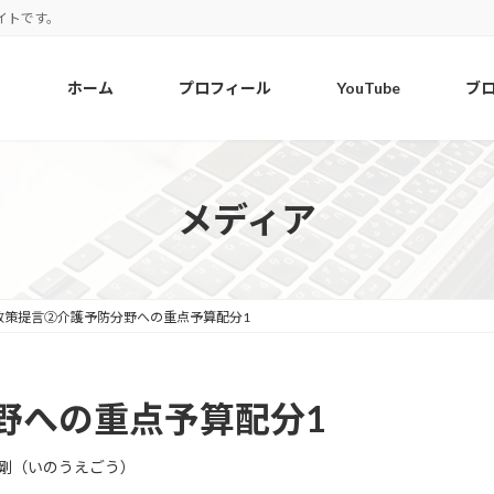
イトです。
ホーム
プロフィール
YouTube
ブ
メディア
政策提言②介護予防分野への重点予算配分1
野への重点予算配分1
剛（いのうえごう）