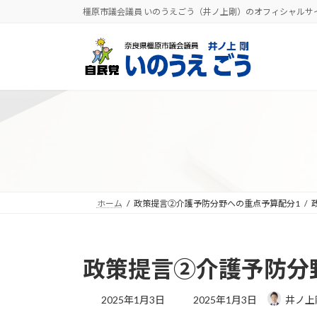
コ
ナ
橿原市議会議員 いのうえごう（井ノ上剛）のオフィシャルサ
ン
ビ
テ
ゲ
ン
ー
ツ
シ
へ
ョ
ス
ン
キ
に
ッ
移
プ
動
ホーム
政策提言②介護予防分野への重点予算配分1
政策提言②介護予防分
最
2025年1月3日
2025年1月3日
井ノ上
終