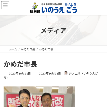
コ
ナ
ン
ビ
テ
ゲ
ン
ー
ツ
シ
へ
ョ
メディア
ス
ン
キ
に
ッ
移
プ
動
ホーム
かめだ市長
かめだ市長
かめだ市長
最
2023年10月21日
2023年10月21日
井ノ上剛（いのうえご
終
う）
更
新
日
時
: