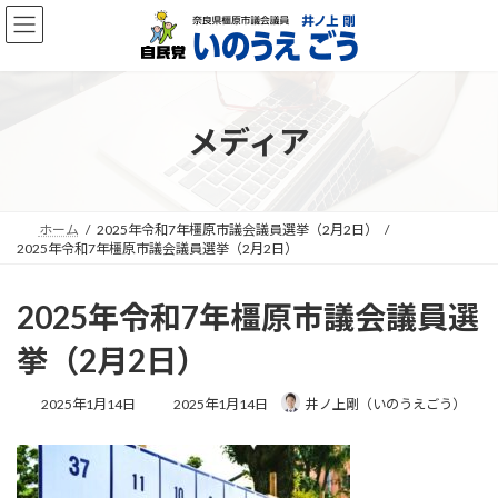
コ
ナ
ン
ビ
テ
ゲ
ン
ー
ツ
シ
へ
ョ
メディア
ス
ン
キ
に
ッ
移
プ
動
ホーム
2025年令和7年橿原市議会議員選挙（2月2日）
2025年令和7年橿原市議会議員選挙（2月2日）
2025年令和7年橿原市議会議員選
挙（2月2日）
最
2025年1月14日
2025年1月14日
井ノ上剛（いのうえごう）
終
更
新
日