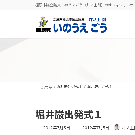
コ
ナ
橿原市議会議員 いのうえごう（井ノ上剛）のオフィシャルサ
ン
ビ
テ
ゲ
ン
ー
ツ
シ
へ
ョ
ス
ン
キ
に
ッ
移
プ
動
ホーム
堀井巌出発式１
堀井巌出発式１
堀井巌出発式１
最
2019年7月5日
2019年7月5日
井ノ上
終