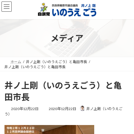
コ
ナ
ン
ビ
テ
ゲ
ン
ー
ツ
シ
へ
ョ
メディア
ス
ン
キ
に
ッ
移
プ
動
ホーム
井ノ上剛（いのうえごう）と亀田市長
井ノ上剛（いのうえごう）と亀田市長
井ノ上剛（いのうえごう）と亀
田市長
最
2020年12月22日
2020年12月22日
井ノ上剛（いのうえご
終
う）
更
新
日